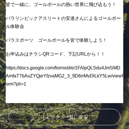
皆で一緒に、ゴールボールの熱い世界に飛び込もう！
パラリンピックアスリートの安達さんによるゴールボー
ル体験会
パラスポーツ ゴールボールを皆で体験しよう！
お申込みはチラシQRコード、下記URLから！！
https://docs.google.com/forms/d/e/1FAIpQLSdu4JmSMD
AmfaT7bAvZYQjeYfzvaMG2_3_9D6rrMvDlLkY5Lw/viewf
orm?pli=1
トピックス一覧に戻る